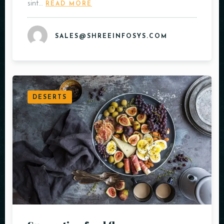
sint…
READ MORE
SALES@SHREEINFOSYS.COM
DESERTS