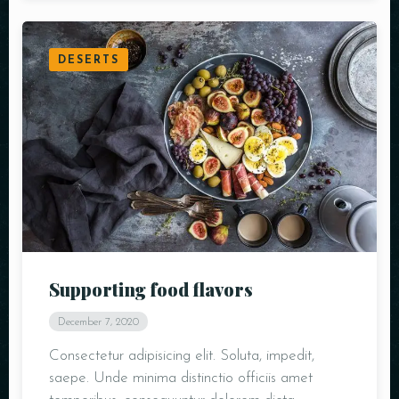
DESERTS
Supporting food flavors
December 7, 2020
Consectetur adipisicing elit. Soluta, impedit,
saepe. Unde minima distinctio officiis amet