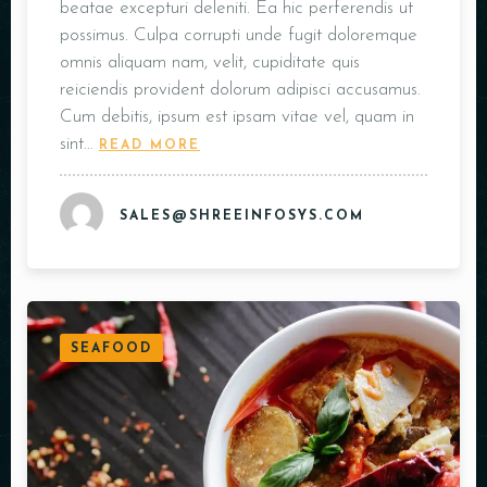
beatae excepturi deleniti. Ea hic perferendis ut
possimus. Culpa corrupti unde fugit doloremque
omnis aliquam nam, velit, cupiditate quis
reiciendis provident dolorum adipisci accusamus.
Cum debitis, ipsum est ipsam vitae vel, quam in
sint…
READ MORE
SALES@SHREEINFOSYS.COM
SEAFOOD