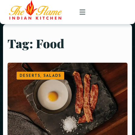
Tag: Food
HOME
ABOUT
DINE-IN MENU(S)
DESERTS, SALADS
RESERVATION
GALLERY
CONTACT