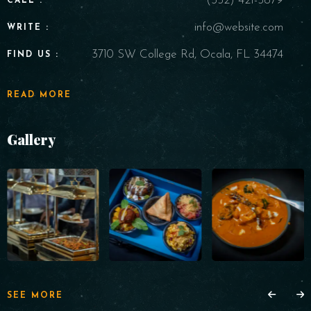
(352) 421-5679
CALL :
info@website.com
WRITE :
3710 SW College Rd, Ocala, FL 34474
FIND US :
READ MORE
Gallery
SEE MORE